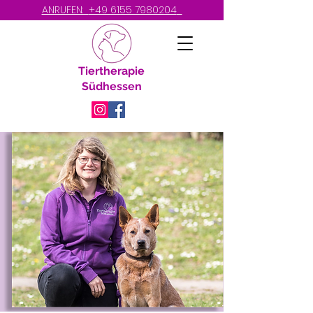
ANRUFEN:
+49 6155 7980204
Tiertherapie
Südhessen