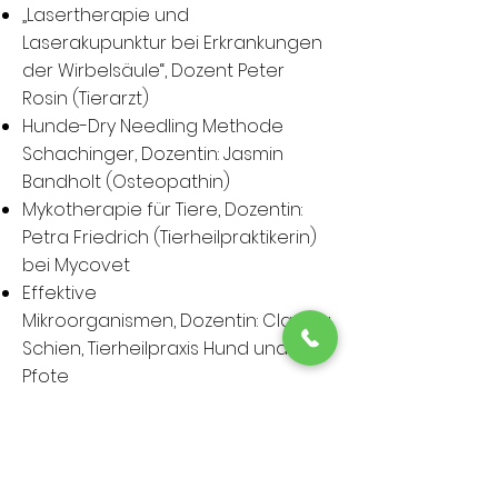
„Lasertherapie und
Laserakupunktur bei Erkrankungen
der Wirbelsäule“
,
Dozent Peter
Rosin (Tierarzt)
Hunde-Dry Needling Methode
Schachinger
,
Dozentin: Jasmin
Bandholt (Osteopathin)
Mykotherapie für Tiere
,
Dozentin:
Petra Friedrich (Tierheilpraktikerin)
bei Mycovet
Effektive
Mikroorganismen
,
Dozentin: Claudia
Schien, Tierheilpraxis Hund und
Pfote
Einführung in die Horvi-
Therapie
,
Dozentin: Britta Vock
(Tierheilpraktikerin), Akademie der
Tiernaturheilkundeschule