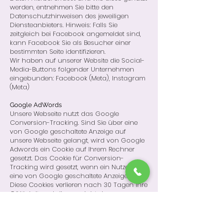
werden, entnehmen Sie bitte den
Datenschutzhinweisen des jeweiligen
Diensteanbieters. Hinweis: Falls Sie
zeitgleich bei Facebook angemeldet sind,
kann Facebook Sie als Besucher einer
bestimmten Seite identifizieren.
Wir haben auf unserer Website die Social-
Media-Buttons folgender Unternehmen
eingebunden: Facebook (Meta), Instagram
(Meta)
Google AdWords
Unsere Webseite nutzt das Google
Conversion-Tracking. Sind Sie über eine
von Google geschaltete Anzeige auf
unsere Webseite gelangt, wird von Google
Adwords ein Cookie auf Ihrem Rechner
gesetzt. Das Cookie für Conversion-
Tracking wird gesetzt, wenn ein Nutzer auf
eine von Google geschaltete Anzeige klickt.
Diese Cookies verlieren nach 30 Tagen ihre
Gültigkeit und dienen nicht der
persönlichen Identifizierung. Besucht der
Nutzer bestimmte Seiten unserer Website
und das Cookie ist noch nicht