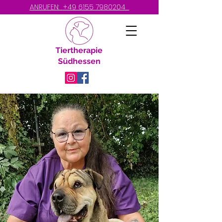
ANRUFEN:
+49 6155 7980204
Tiertherapie
Südhessen