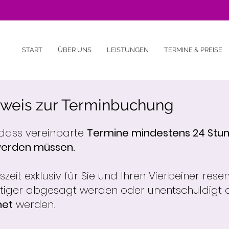
START
ÜBER UNS
LEISTUNGEN
TERMINE & PREISE
nweis zur Terminbuchung
, dass vereinbarte
Termine mindestens 24 Stu
werden müssen.
eit exklusiv für Sie und Ihren Vierbeiner reser
istiger abgesagt werden oder unentschuldigt au
net
werden.